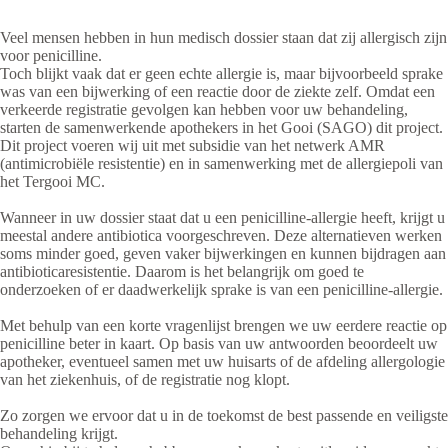
Veel mensen hebben in hun medisch dossier staan dat zij allergisch zijn
voor penicilline.
Toch blijkt vaak dat er geen echte allergie is, maar bijvoorbeeld sprake
was van een bijwerking of een reactie door de ziekte zelf. Omdat een
verkeerde registratie gevolgen kan hebben voor uw behandeling,
starten de samenwerkende apothekers in het Gooi (SAGO) dit project.
Dit project voeren wij uit met subsidie van het netwerk AMR
(antimicrobiële resistentie) en in samenwerking met de allergiepoli van
het Tergooi MC.
Wanneer in uw dossier staat dat u een penicilline-allergie heeft, krijgt u
meestal andere antibiotica voorgeschreven. Deze alternatieven werken
soms minder goed, geven vaker bijwerkingen en kunnen bijdragen aan
antibioticaresistentie. Daarom is het belangrijk om goed te
onderzoeken of er daadwerkelijk sprake is van een penicilline-allergie.
Met behulp van een korte vragenlijst brengen we uw eerdere reactie op
penicilline beter in kaart. Op basis van uw antwoorden beoordeelt uw
apotheker, eventueel samen met uw huisarts of de afdeling allergologie
van het ziekenhuis, of de registratie nog klopt.
Zo zorgen we ervoor dat u in de toekomst de best passende en veiligste
behandeling krijgt.