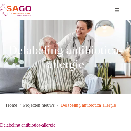
Ga
naar
de
inhoud
Delabeling antibiotica-
allergie
Home
/
Projecten nieuws
/
Delabeling antibiotica-allergie
Delabeling antibiotica-allergie