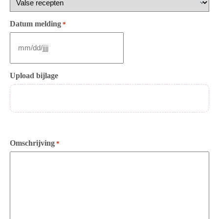
Datum melding
*
MM
slash
DD
Upload bijlage
slash
JJJJ
Max. bestandsgrootte: 512 MB.
Omschrijving
*